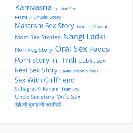
Kamvasna
Lesbian Sex
Mami Ki Chudai Story
Mastram Sex Story
Mausi ki Chudai
Nangi Ladki
Mom Sex Stories
Oral Sex
Padosi
Non Veg Story
Porn story in Hindi
public sex
Real Sex Story
Savita Bhabhi Videos
Sex With Girlfriend
Suhagrat Ki Kahani
Train Sex
Wife Sex
Uncle Sex story
रंडी की चुदाई की कहानियाँ