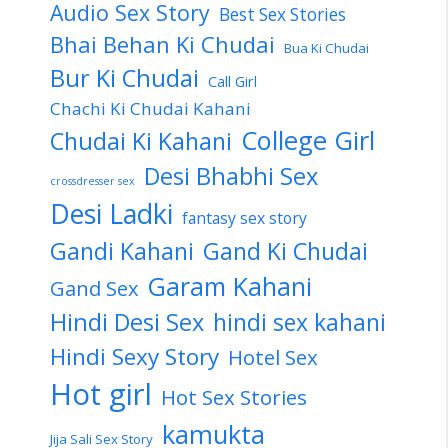
Audio Sex Story
Best Sex Stories
Bhai Behan Ki Chudai
Bua Ki Chudai
Bur Ki Chudai
Call Girl
Chachi Ki Chudai Kahani
College Girl
Chudai Ki Kahani
Desi Bhabhi Sex
crossdresser sex
Desi Ladki
fantasy sex story
Gandi Kahani
Gand Ki Chudai
Garam Kahani
Gand Sex
Hindi Desi Sex
hindi sex kahani
Hindi Sexy Story
Hotel Sex
Hot girl
Hot Sex Stories
kamukta
Jija Sali Sex Story