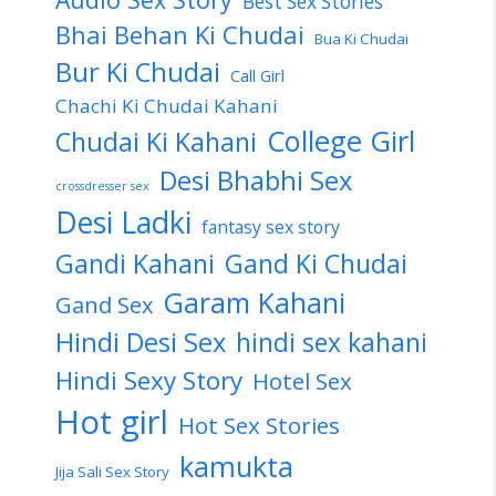
Best Sex Stories
Bhai Behan Ki Chudai
Bua Ki Chudai
Bur Ki Chudai
Call Girl
Chachi Ki Chudai Kahani
College Girl
Chudai Ki Kahani
Desi Bhabhi Sex
crossdresser sex
Desi Ladki
fantasy sex story
Gandi Kahani
Gand Ki Chudai
Garam Kahani
Gand Sex
Hindi Desi Sex
hindi sex kahani
Hindi Sexy Story
Hotel Sex
Hot girl
Hot Sex Stories
kamukta
Jija Sali Sex Story