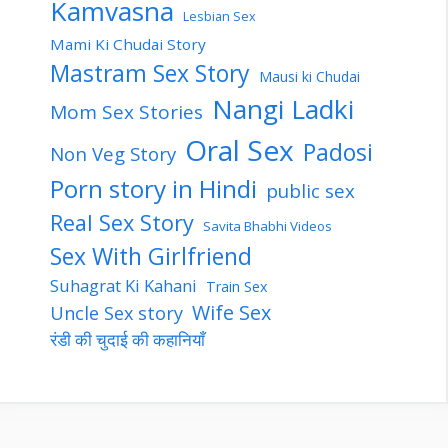
Kamvasna
Lesbian Sex
Mami Ki Chudai Story
Mastram Sex Story
Mausi ki Chudai
Nangi Ladki
Mom Sex Stories
Oral Sex
Padosi
Non Veg Story
Porn story in Hindi
public sex
Real Sex Story
Savita Bhabhi Videos
Sex With Girlfriend
Suhagrat Ki Kahani
Train Sex
Wife Sex
Uncle Sex story
रंडी की चुदाई की कहानियाँ