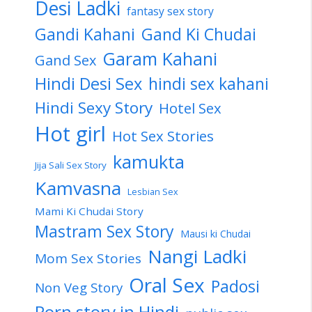
Desi Ladki
fantasy sex story
Gandi Kahani
Gand Ki Chudai
Garam Kahani
Gand Sex
Hindi Desi Sex
hindi sex kahani
Hindi Sexy Story
Hotel Sex
Hot girl
Hot Sex Stories
kamukta
Jija Sali Sex Story
Kamvasna
Lesbian Sex
Mami Ki Chudai Story
Mastram Sex Story
Mausi ki Chudai
Nangi Ladki
Mom Sex Stories
Oral Sex
Padosi
Non Veg Story
Porn story in Hindi