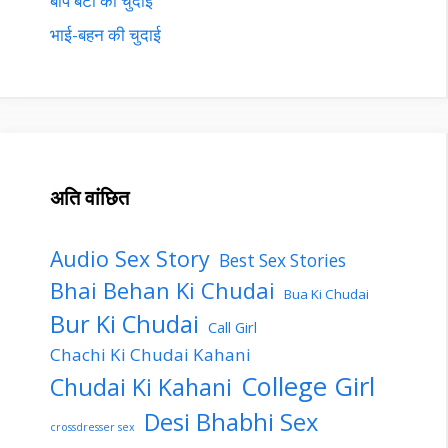
बाप बेटी की चुदाई
भाई-बहन की चुदाई
अति वांछित
Audio Sex Story
Best Sex Stories
Bhai Behan Ki Chudai
Bua Ki Chudai
Bur Ki Chudai
Call Girl
Chachi Ki Chudai Kahani
College Girl
Chudai Ki Kahani
Desi Bhabhi Sex
crossdresser sex