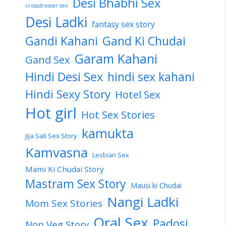
Desi Bhabhi Sex
crossdresser sex
Desi Ladki
fantasy sex story
Gandi Kahani
Gand Ki Chudai
Garam Kahani
Gand Sex
Hindi Desi Sex
hindi sex kahani
Hindi Sexy Story
Hotel Sex
Hot girl
Hot Sex Stories
kamukta
Jija Sali Sex Story
Kamvasna
Lesbian Sex
Mami Ki Chudai Story
Mastram Sex Story
Mausi ki Chudai
Nangi Ladki
Mom Sex Stories
Oral Sex
Padosi
Non Veg Story