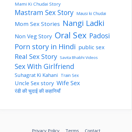
Mami Ki Chudai Story
Mastram Sex Story
Mausi ki Chudai
Nangi Ladki
Mom Sex Stories
Oral Sex
Padosi
Non Veg Story
Porn story in Hindi
public sex
Real Sex Story
Savita Bhabhi Videos
Sex With Girlfriend
Suhagrat Ki Kahani
Train Sex
Wife Sex
Uncle Sex story
रंडी की चुदाई की कहानियाँ
Privacy Policy
Terms
Contact