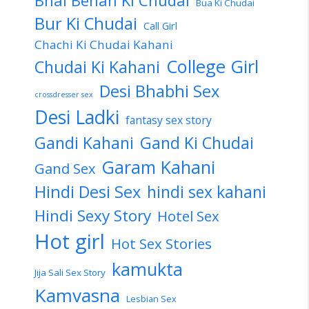
Bua Ki Chudai
Bur Ki Chudai
Call Girl
Chachi Ki Chudai Kahani
College Girl
Chudai Ki Kahani
Desi Bhabhi Sex
crossdresser sex
Desi Ladki
fantasy sex story
Gandi Kahani
Gand Ki Chudai
Garam Kahani
Gand Sex
Hindi Desi Sex
hindi sex kahani
Hindi Sexy Story
Hotel Sex
Hot girl
Hot Sex Stories
kamukta
Jija Sali Sex Story
Kamvasna
Lesbian Sex