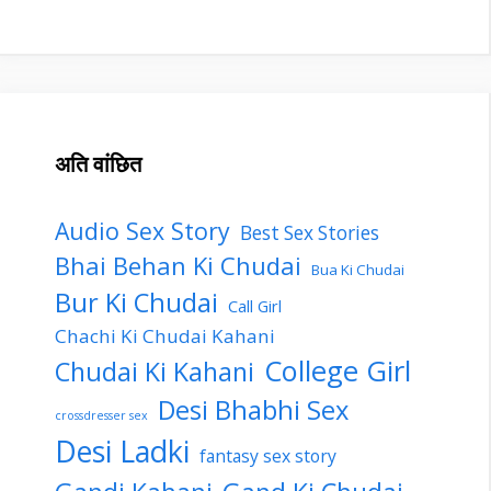
अति वांछित
Audio Sex Story
Best Sex Stories
Bhai Behan Ki Chudai
Bua Ki Chudai
Bur Ki Chudai
Call Girl
Chachi Ki Chudai Kahani
College Girl
Chudai Ki Kahani
Desi Bhabhi Sex
crossdresser sex
Desi Ladki
fantasy sex story