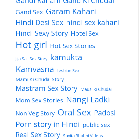
Gandi Kahani
Gand Ki Chudai
Garam Kahani
Gand Sex
Hindi Desi Sex
hindi sex kahani
Hindi Sexy Story
Hotel Sex
Hot girl
Hot Sex Stories
kamukta
Jija Sali Sex Story
Kamvasna
Lesbian Sex
Mami Ki Chudai Story
Mastram Sex Story
Mausi ki Chudai
Nangi Ladki
Mom Sex Stories
Oral Sex
Padosi
Non Veg Story
Porn story in Hindi
public sex
Real Sex Story
Savita Bhabhi Videos