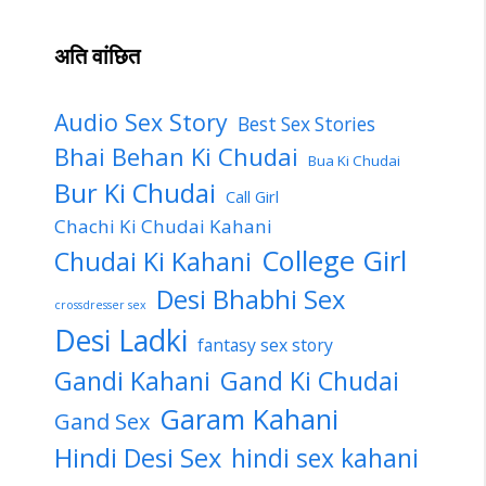
अति वांछित
Audio Sex Story
Best Sex Stories
Bhai Behan Ki Chudai
Bua Ki Chudai
Bur Ki Chudai
Call Girl
Chachi Ki Chudai Kahani
College Girl
Chudai Ki Kahani
Desi Bhabhi Sex
crossdresser sex
Desi Ladki
fantasy sex story
Gandi Kahani
Gand Ki Chudai
Garam Kahani
Gand Sex
Hindi Desi Sex
hindi sex kahani