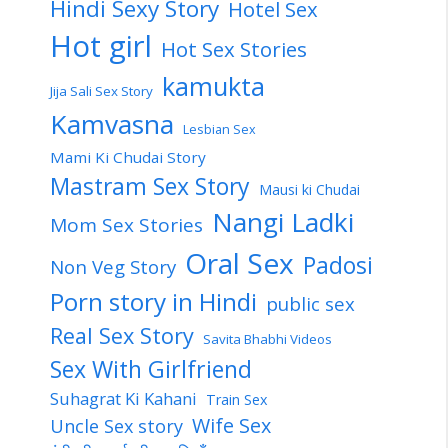
Hindi Sexy Story
Hotel Sex
Hot girl
Hot Sex Stories
kamukta
Jija Sali Sex Story
Kamvasna
Lesbian Sex
Mami Ki Chudai Story
Mastram Sex Story
Mausi ki Chudai
Nangi Ladki
Mom Sex Stories
Oral Sex
Padosi
Non Veg Story
Porn story in Hindi
public sex
Real Sex Story
Savita Bhabhi Videos
Sex With Girlfriend
Suhagrat Ki Kahani
Train Sex
Wife Sex
Uncle Sex story