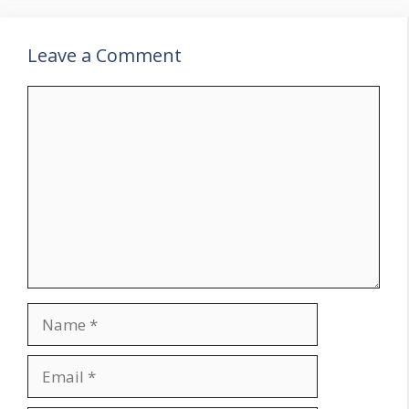
Leave a Comment
Comment
Name
Email