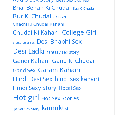
Bhai Behan Ki Chudai
Bua Ki Chudai
Bur Ki Chudai
Call Girl
Chachi Ki Chudai Kahani
College Girl
Chudai Ki Kahani
Desi Bhabhi Sex
crossdresser sex
Desi Ladki
fantasy sex story
Gandi Kahani
Gand Ki Chudai
Garam Kahani
Gand Sex
Hindi Desi Sex
hindi sex kahani
Hindi Sexy Story
Hotel Sex
Hot girl
Hot Sex Stories
kamukta
Jija Sali Sex Story