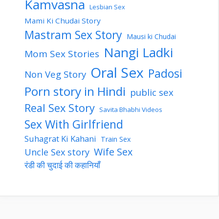
Kamvasna
Lesbian Sex
Mami Ki Chudai Story
Mastram Sex Story
Mausi ki Chudai
Nangi Ladki
Mom Sex Stories
Oral Sex
Padosi
Non Veg Story
Porn story in Hindi
public sex
Real Sex Story
Savita Bhabhi Videos
Sex With Girlfriend
Suhagrat Ki Kahani
Train Sex
Wife Sex
Uncle Sex story
रंडी की चुदाई की कहानियाँ