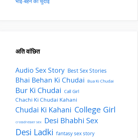
भाई-बहन की चुदाई
अति वांछित
Audio Sex Story
Best Sex Stories
Bhai Behan Ki Chudai
Bua Ki Chudai
Bur Ki Chudai
Call Girl
Chachi Ki Chudai Kahani
College Girl
Chudai Ki Kahani
Desi Bhabhi Sex
crossdresser sex
Desi Ladki
fantasy sex story