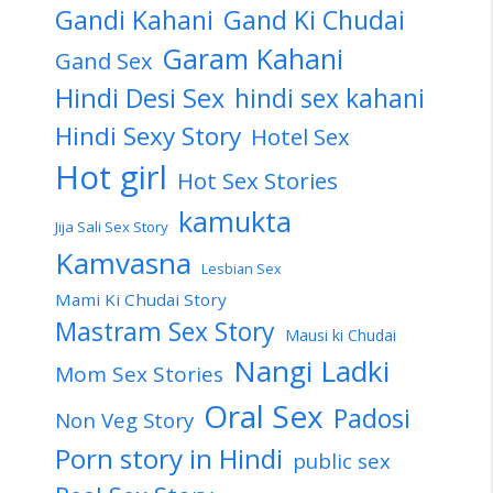
Gandi Kahani
Gand Ki Chudai
Garam Kahani
Gand Sex
Hindi Desi Sex
hindi sex kahani
Hindi Sexy Story
Hotel Sex
Hot girl
Hot Sex Stories
kamukta
Jija Sali Sex Story
Kamvasna
Lesbian Sex
Mami Ki Chudai Story
Mastram Sex Story
Mausi ki Chudai
Nangi Ladki
Mom Sex Stories
Oral Sex
Padosi
Non Veg Story
Porn story in Hindi
public sex