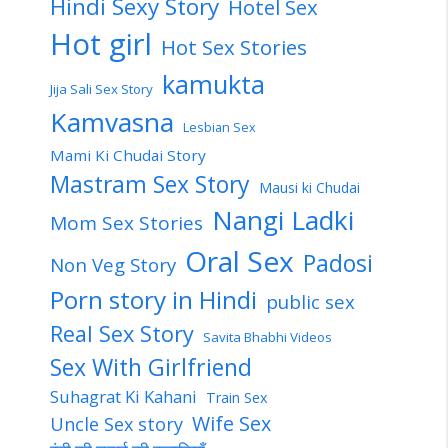
Hindi Sexy Story
Hotel Sex
Hot girl
Hot Sex Stories
kamukta
Jija Sali Sex Story
Kamvasna
Lesbian Sex
Mami Ki Chudai Story
Mastram Sex Story
Mausi ki Chudai
Nangi Ladki
Mom Sex Stories
Oral Sex
Padosi
Non Veg Story
Porn story in Hindi
public sex
Real Sex Story
Savita Bhabhi Videos
Sex With Girlfriend
Suhagrat Ki Kahani
Train Sex
Wife Sex
Uncle Sex story