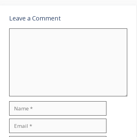
Leave a Comment
Comment
Name
Email