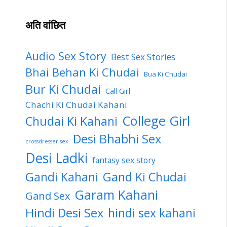
अति वांछित
Audio Sex Story
Best Sex Stories
Bhai Behan Ki Chudai
Bua Ki Chudai
Bur Ki Chudai
Call Girl
Chachi Ki Chudai Kahani
College Girl
Chudai Ki Kahani
Desi Bhabhi Sex
crossdresser sex
Desi Ladki
fantasy sex story
Gandi Kahani
Gand Ki Chudai
Garam Kahani
Gand Sex
Hindi Desi Sex
hindi sex kahani