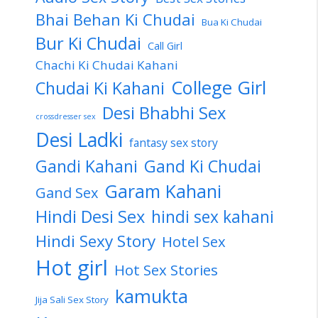
Bhai Behan Ki Chudai
Bua Ki Chudai
Bur Ki Chudai
Call Girl
Chachi Ki Chudai Kahani
College Girl
Chudai Ki Kahani
Desi Bhabhi Sex
crossdresser sex
Desi Ladki
fantasy sex story
Gandi Kahani
Gand Ki Chudai
Garam Kahani
Gand Sex
Hindi Desi Sex
hindi sex kahani
Hindi Sexy Story
Hotel Sex
Hot girl
Hot Sex Stories
kamukta
Jija Sali Sex Story