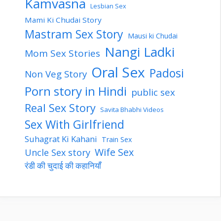
Kamvasna
Lesbian Sex
Mami Ki Chudai Story
Mastram Sex Story
Mausi ki Chudai
Nangi Ladki
Mom Sex Stories
Oral Sex
Padosi
Non Veg Story
Porn story in Hindi
public sex
Real Sex Story
Savita Bhabhi Videos
Sex With Girlfriend
Suhagrat Ki Kahani
Train Sex
Wife Sex
Uncle Sex story
रंडी की चुदाई की कहानियाँ