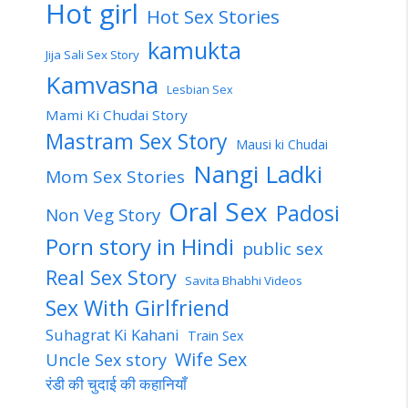
Hot girl
Hot Sex Stories
kamukta
Jija Sali Sex Story
Kamvasna
Lesbian Sex
Mami Ki Chudai Story
Mastram Sex Story
Mausi ki Chudai
Nangi Ladki
Mom Sex Stories
Oral Sex
Padosi
Non Veg Story
Porn story in Hindi
public sex
Real Sex Story
Savita Bhabhi Videos
Sex With Girlfriend
Suhagrat Ki Kahani
Train Sex
Wife Sex
Uncle Sex story
रंडी की चुदाई की कहानियाँ