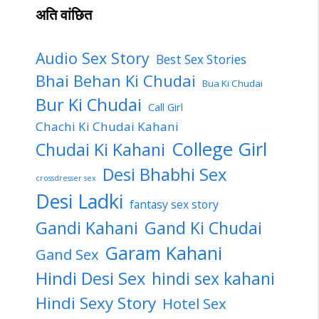
अति वांछित
Audio Sex Story
Best Sex Stories
Bhai Behan Ki Chudai
Bua Ki Chudai
Bur Ki Chudai
Call Girl
Chachi Ki Chudai Kahani
College Girl
Chudai Ki Kahani
Desi Bhabhi Sex
crossdresser sex
Desi Ladki
fantasy sex story
Gandi Kahani
Gand Ki Chudai
Garam Kahani
Gand Sex
Hindi Desi Sex
hindi sex kahani
Hindi Sexy Story
Hotel Sex