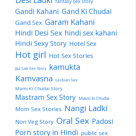
fantasy sex story
Gandi Kahani
Gand Ki Chudai
Garam Kahani
Gand Sex
Hindi Desi Sex
hindi sex kahani
Hindi Sexy Story
Hotel Sex
Hot girl
Hot Sex Stories
kamukta
Jija Sali Sex Story
Kamvasna
Lesbian Sex
Mami Ki Chudai Story
Mastram Sex Story
Mausi ki Chudai
Nangi Ladki
Mom Sex Stories
Oral Sex
Padosi
Non Veg Story
Porn story in Hindi
public sex