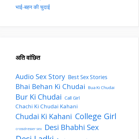
भाई-बहन की चुदाई
अति वांछित
Audio Sex Story
Best Sex Stories
Bhai Behan Ki Chudai
Bua Ki Chudai
Bur Ki Chudai
Call Girl
Chachi Ki Chudai Kahani
College Girl
Chudai Ki Kahani
Desi Bhabhi Sex
crossdresser sex
Desi Ladki