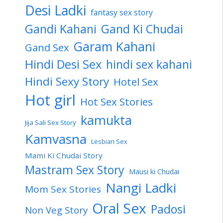
Desi Ladki
fantasy sex story
Gandi Kahani
Gand Ki Chudai
Garam Kahani
Gand Sex
Hindi Desi Sex
hindi sex kahani
Hindi Sexy Story
Hotel Sex
Hot girl
Hot Sex Stories
kamukta
Jija Sali Sex Story
Kamvasna
Lesbian Sex
Mami Ki Chudai Story
Mastram Sex Story
Mausi ki Chudai
Nangi Ladki
Mom Sex Stories
Oral Sex
Padosi
Non Veg Story