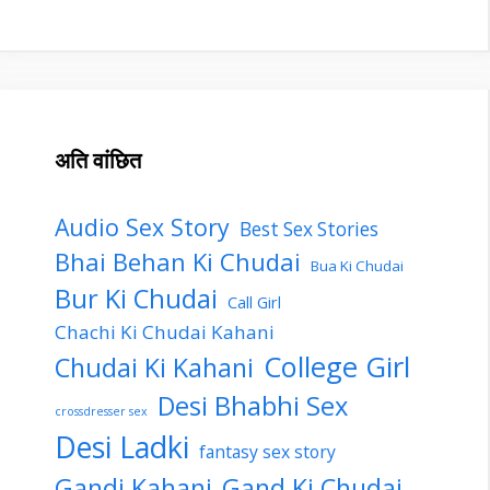
अति वांछित
Audio Sex Story
Best Sex Stories
Bhai Behan Ki Chudai
Bua Ki Chudai
Bur Ki Chudai
Call Girl
Chachi Ki Chudai Kahani
College Girl
Chudai Ki Kahani
Desi Bhabhi Sex
crossdresser sex
Desi Ladki
fantasy sex story
Gandi Kahani
Gand Ki Chudai