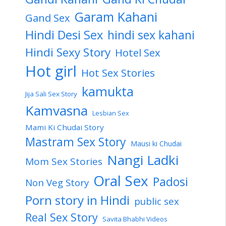
Garam Kahani
Gand Sex
Hindi Desi Sex
hindi sex kahani
Hindi Sexy Story
Hotel Sex
Hot girl
Hot Sex Stories
kamukta
Jija Sali Sex Story
Kamvasna
Lesbian Sex
Mami Ki Chudai Story
Mastram Sex Story
Mausi ki Chudai
Nangi Ladki
Mom Sex Stories
Oral Sex
Padosi
Non Veg Story
Porn story in Hindi
public sex
Real Sex Story
Savita Bhabhi Videos