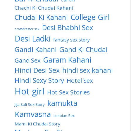
Chachi Ki Chudai Kahani
College Girl
Chudai Ki Kahani
Desi Bhabhi Sex
crossdresser sex
Desi Ladki
fantasy sex story
Gandi Kahani
Gand Ki Chudai
Garam Kahani
Gand Sex
Hindi Desi Sex
hindi sex kahani
Hindi Sexy Story
Hotel Sex
Hot girl
Hot Sex Stories
kamukta
Jija Sali Sex Story
Kamvasna
Lesbian Sex
Mami Ki Chudai Story