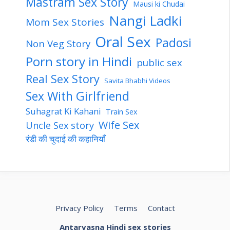
Mastram Sex Story
Mausi ki Chudai
Nangi Ladki
Mom Sex Stories
Oral Sex
Padosi
Non Veg Story
Porn story in Hindi
public sex
Real Sex Story
Savita Bhabhi Videos
Sex With Girlfriend
Suhagrat Ki Kahani
Train Sex
Wife Sex
Uncle Sex story
रंडी की चुदाई की कहानियाँ
Privacy Policy
Terms
Contact
Antarvasna Hindi sex stories