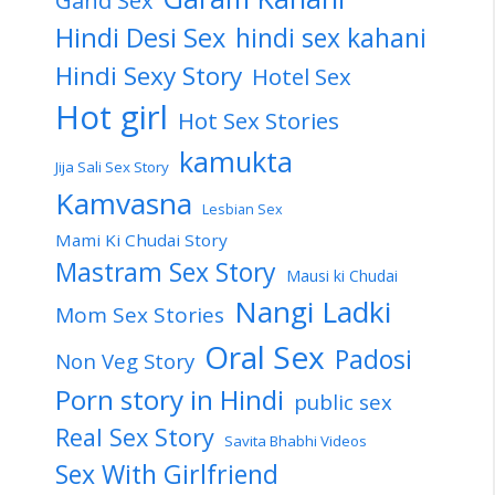
Gand Sex
Hindi Desi Sex
hindi sex kahani
Hindi Sexy Story
Hotel Sex
Hot girl
Hot Sex Stories
kamukta
Jija Sali Sex Story
Kamvasna
Lesbian Sex
Mami Ki Chudai Story
Mastram Sex Story
Mausi ki Chudai
Nangi Ladki
Mom Sex Stories
Oral Sex
Padosi
Non Veg Story
Porn story in Hindi
public sex
Real Sex Story
Savita Bhabhi Videos
Sex With Girlfriend