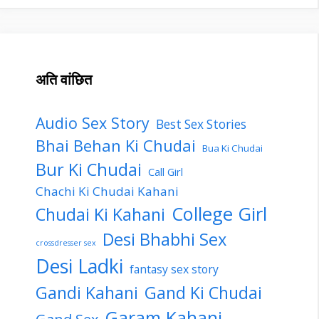
अति वांछित
Audio Sex Story
Best Sex Stories
Bhai Behan Ki Chudai
Bua Ki Chudai
Bur Ki Chudai
Call Girl
Chachi Ki Chudai Kahani
College Girl
Chudai Ki Kahani
Desi Bhabhi Sex
crossdresser sex
Desi Ladki
fantasy sex story
Gandi Kahani
Gand Ki Chudai
Garam Kahani