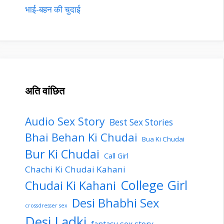
भाई-बहन की चुदाई
अति वांछित
Audio Sex Story
Best Sex Stories
Bhai Behan Ki Chudai
Bua Ki Chudai
Bur Ki Chudai
Call Girl
Chachi Ki Chudai Kahani
College Girl
Chudai Ki Kahani
Desi Bhabhi Sex
crossdresser sex
Desi Ladki