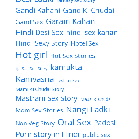
fantasy sex story
Gandi Kahani
Gand Ki Chudai
Garam Kahani
Gand Sex
Hindi Desi Sex
hindi sex kahani
Hindi Sexy Story
Hotel Sex
Hot girl
Hot Sex Stories
kamukta
Jija Sali Sex Story
Kamvasna
Lesbian Sex
Mami Ki Chudai Story
Mastram Sex Story
Mausi ki Chudai
Nangi Ladki
Mom Sex Stories
Oral Sex
Padosi
Non Veg Story
Porn story in Hindi
public sex