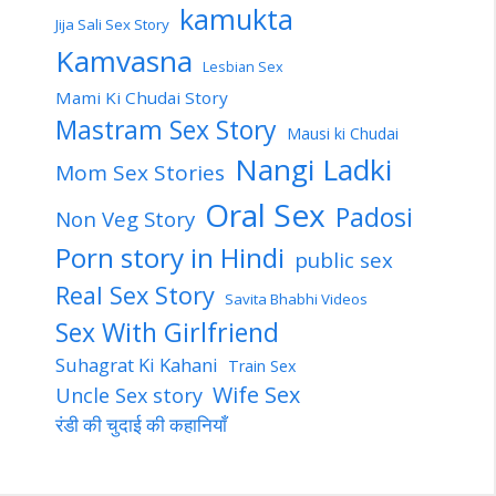
kamukta
Jija Sali Sex Story
Kamvasna
Lesbian Sex
Mami Ki Chudai Story
Mastram Sex Story
Mausi ki Chudai
Nangi Ladki
Mom Sex Stories
Oral Sex
Padosi
Non Veg Story
Porn story in Hindi
public sex
Real Sex Story
Savita Bhabhi Videos
Sex With Girlfriend
Suhagrat Ki Kahani
Train Sex
Wife Sex
Uncle Sex story
रंडी की चुदाई की कहानियाँ