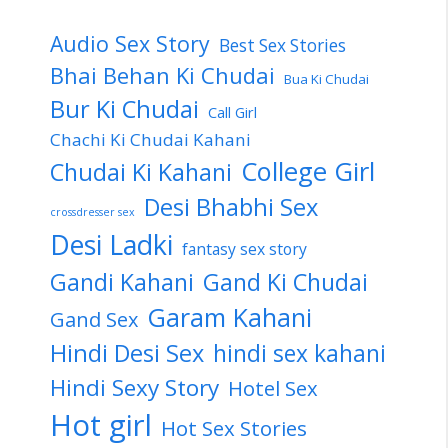
Audio Sex Story
Best Sex Stories
Bhai Behan Ki Chudai
Bua Ki Chudai
Bur Ki Chudai
Call Girl
Chachi Ki Chudai Kahani
College Girl
Chudai Ki Kahani
Desi Bhabhi Sex
crossdresser sex
Desi Ladki
fantasy sex story
Gandi Kahani
Gand Ki Chudai
Garam Kahani
Gand Sex
Hindi Desi Sex
hindi sex kahani
Hindi Sexy Story
Hotel Sex
Hot girl
Hot Sex Stories