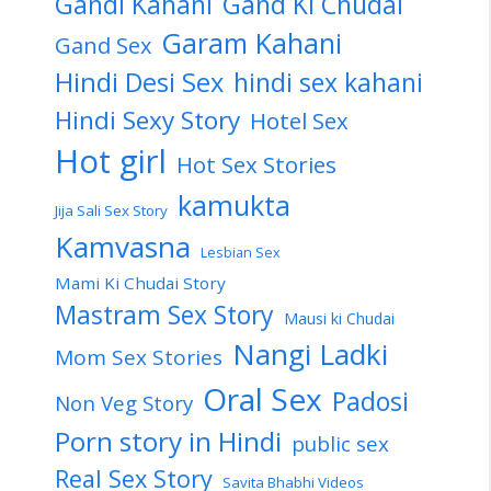
Gandi Kahani
Gand Ki Chudai
Garam Kahani
Gand Sex
Hindi Desi Sex
hindi sex kahani
Hindi Sexy Story
Hotel Sex
Hot girl
Hot Sex Stories
kamukta
Jija Sali Sex Story
Kamvasna
Lesbian Sex
Mami Ki Chudai Story
Mastram Sex Story
Mausi ki Chudai
Nangi Ladki
Mom Sex Stories
Oral Sex
Padosi
Non Veg Story
Porn story in Hindi
public sex
Real Sex Story
Savita Bhabhi Videos