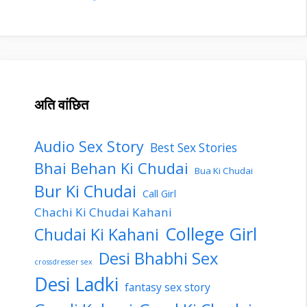
अति वांछित
Audio Sex Story
Best Sex Stories
Bhai Behan Ki Chudai
Bua Ki Chudai
Bur Ki Chudai
Call Girl
Chachi Ki Chudai Kahani
College Girl
Chudai Ki Kahani
Desi Bhabhi Sex
crossdresser sex
Desi Ladki
fantasy sex story