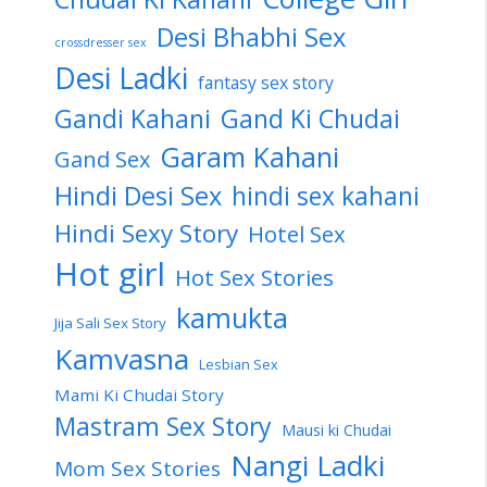
Desi Bhabhi Sex
crossdresser sex
Desi Ladki
fantasy sex story
Gandi Kahani
Gand Ki Chudai
Garam Kahani
Gand Sex
Hindi Desi Sex
hindi sex kahani
Hindi Sexy Story
Hotel Sex
Hot girl
Hot Sex Stories
kamukta
Jija Sali Sex Story
Kamvasna
Lesbian Sex
Mami Ki Chudai Story
Mastram Sex Story
Mausi ki Chudai
Nangi Ladki
Mom Sex Stories