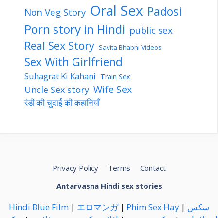
Oral Sex
Padosi
Non Veg Story
Porn story in Hindi
public sex
Real Sex Story
Savita Bhabhi Videos
Sex With Girlfriend
Suhagrat Ki Kahani
Train Sex
Wife Sex
Uncle Sex story
रंडी की चुदाई की कहानियाँ
Privacy Policy
Terms
Contact
Antarvasna Hindi sex stories
Hindi Blue Film
|
エロマンガ
|
Phim Sex Hay
|
سكس