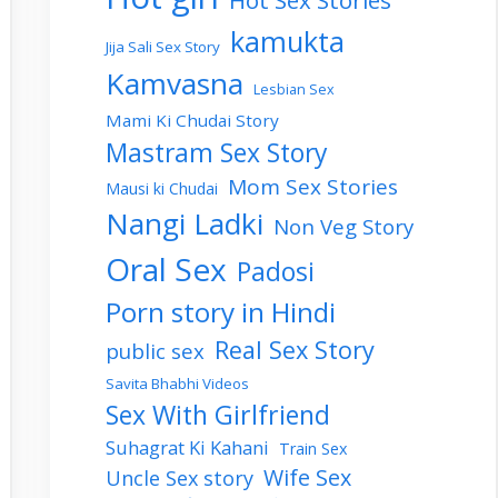
Hot Sex Stories
kamukta
Jija Sali Sex Story
Kamvasna
Lesbian Sex
Mami Ki Chudai Story
Mastram Sex Story
Mom Sex Stories
Mausi ki Chudai
Nangi Ladki
Non Veg Story
Oral Sex
Padosi
Porn story in Hindi
Real Sex Story
public sex
Savita Bhabhi Videos
Sex With Girlfriend
Suhagrat Ki Kahani
Train Sex
Wife Sex
Uncle Sex story