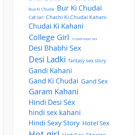
Bur Ki Chudai
Bua Ki Chudai
Chachi Ki Chudai Kahani
Call Girl
Chudai Ki Kahani
College Girl
crossdresser sex
Desi Bhabhi Sex
Desi Ladki
fantasy sex story
Gandi Kahani
Gand Ki Chudai
Gand Sex
Garam Kahani
Hindi Desi Sex
hindi sex kahani
Hindi Sexy Story
Hotel Sex
Hot girl