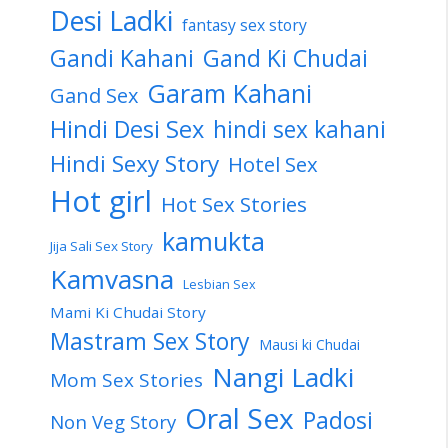
Desi Ladki
fantasy sex story
Gandi Kahani
Gand Ki Chudai
Garam Kahani
Gand Sex
Hindi Desi Sex
hindi sex kahani
Hindi Sexy Story
Hotel Sex
Hot girl
Hot Sex Stories
kamukta
Jija Sali Sex Story
Kamvasna
Lesbian Sex
Mami Ki Chudai Story
Mastram Sex Story
Mausi ki Chudai
Nangi Ladki
Mom Sex Stories
Oral Sex
Padosi
Non Veg Story