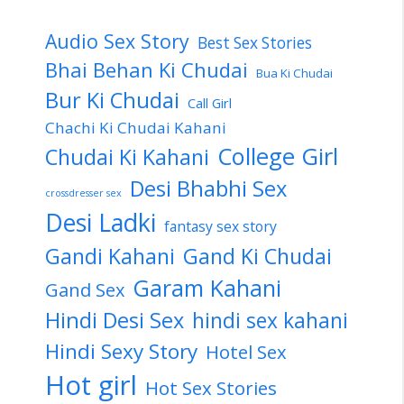
Audio Sex Story
Best Sex Stories
Bhai Behan Ki Chudai
Bua Ki Chudai
Bur Ki Chudai
Call Girl
Chachi Ki Chudai Kahani
College Girl
Chudai Ki Kahani
Desi Bhabhi Sex
crossdresser sex
Desi Ladki
fantasy sex story
Gandi Kahani
Gand Ki Chudai
Garam Kahani
Gand Sex
Hindi Desi Sex
hindi sex kahani
Hindi Sexy Story
Hotel Sex
Hot girl
Hot Sex Stories