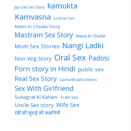
kamukta
Jija Sali Sex Story
Kamvasna
Lesbian Sex
Mami Ki Chudai Story
Mastram Sex Story
Mausi ki Chudai
Nangi Ladki
Mom Sex Stories
Oral Sex
Padosi
Non Veg Story
Porn story in Hindi
public sex
Real Sex Story
Savita Bhabhi Videos
Sex With Girlfriend
Suhagrat Ki Kahani
Train Sex
Wife Sex
Uncle Sex story
रंडी की चुदाई की कहानियाँ