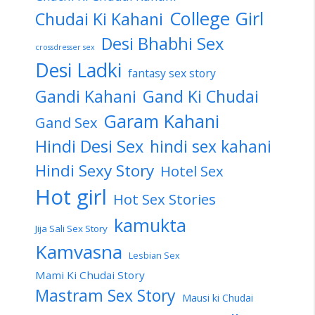
College Girl
Chudai Ki Kahani
Desi Bhabhi Sex
crossdresser sex
Desi Ladki
fantasy sex story
Gandi Kahani
Gand Ki Chudai
Garam Kahani
Gand Sex
Hindi Desi Sex
hindi sex kahani
Hindi Sexy Story
Hotel Sex
Hot girl
Hot Sex Stories
kamukta
Jija Sali Sex Story
Kamvasna
Lesbian Sex
Mami Ki Chudai Story
Mastram Sex Story
Mausi ki Chudai