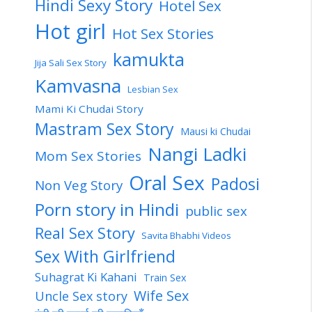
Hindi Sexy Story
Hotel Sex
Hot girl
Hot Sex Stories
kamukta
Jija Sali Sex Story
Kamvasna
Lesbian Sex
Mami Ki Chudai Story
Mastram Sex Story
Mausi ki Chudai
Nangi Ladki
Mom Sex Stories
Oral Sex
Padosi
Non Veg Story
Porn story in Hindi
public sex
Real Sex Story
Savita Bhabhi Videos
Sex With Girlfriend
Suhagrat Ki Kahani
Train Sex
Wife Sex
Uncle Sex story