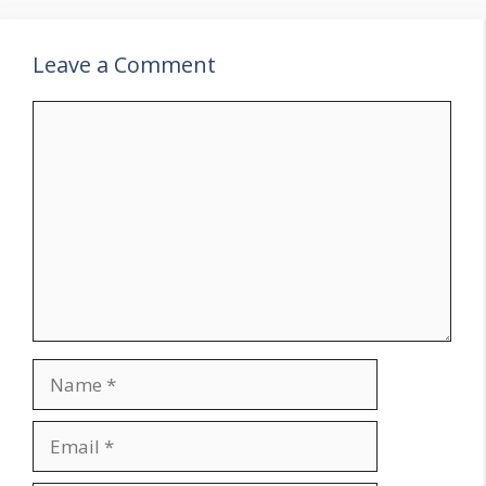
Leave a Comment
Comment
Name
Email