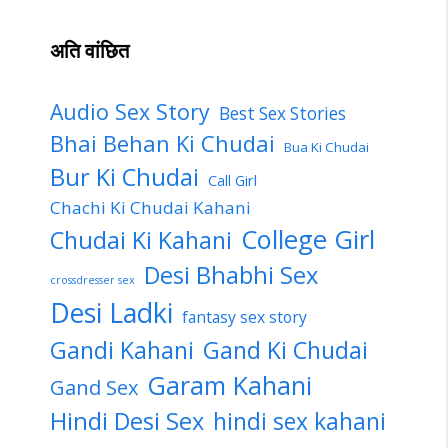
अति वांछित
Audio Sex Story
Best Sex Stories
Bhai Behan Ki Chudai
Bua Ki Chudai
Bur Ki Chudai
Call Girl
Chachi Ki Chudai Kahani
College Girl
Chudai Ki Kahani
Desi Bhabhi Sex
crossdresser sex
Desi Ladki
fantasy sex story
Gandi Kahani
Gand Ki Chudai
Garam Kahani
Gand Sex
Hindi Desi Sex
hindi sex kahani