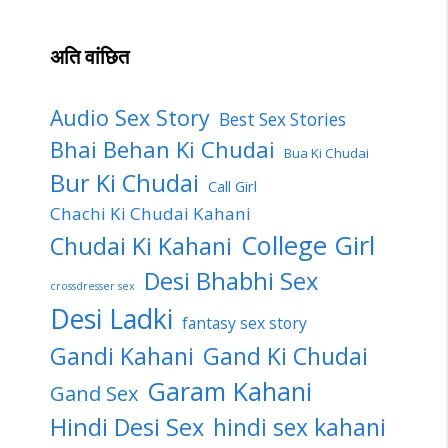
अति वांछित
Audio Sex Story
Best Sex Stories
Bhai Behan Ki Chudai
Bua Ki Chudai
Bur Ki Chudai
Call Girl
Chachi Ki Chudai Kahani
College Girl
Chudai Ki Kahani
Desi Bhabhi Sex
crossdresser sex
Desi Ladki
fantasy sex story
Gandi Kahani
Gand Ki Chudai
Garam Kahani
Gand Sex
Hindi Desi Sex
hindi sex kahani