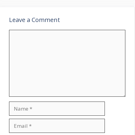
Leave a Comment
Comment
Name
Email