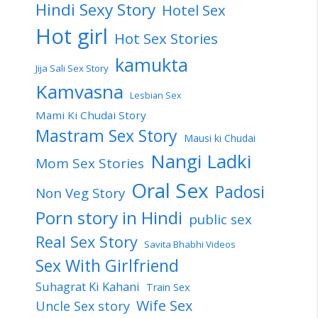
Hindi Sexy Story
Hotel Sex
Hot girl
Hot Sex Stories
kamukta
Jija Sali Sex Story
Kamvasna
Lesbian Sex
Mami Ki Chudai Story
Mastram Sex Story
Mausi ki Chudai
Nangi Ladki
Mom Sex Stories
Oral Sex
Padosi
Non Veg Story
Porn story in Hindi
public sex
Real Sex Story
Savita Bhabhi Videos
Sex With Girlfriend
Suhagrat Ki Kahani
Train Sex
Wife Sex
Uncle Sex story