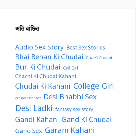
अति वांछित
Audio Sex Story
Best Sex Stories
Bhai Behan Ki Chudai
Bua Ki Chudai
Bur Ki Chudai
Call Girl
Chachi Ki Chudai Kahani
College Girl
Chudai Ki Kahani
Desi Bhabhi Sex
crossdresser sex
Desi Ladki
fantasy sex story
Gandi Kahani
Gand Ki Chudai
Garam Kahani
Gand Sex