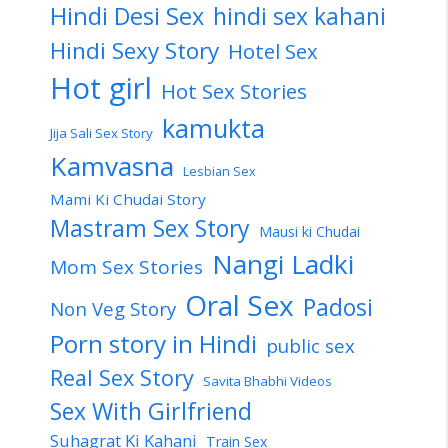
Hindi Desi Sex
hindi sex kahani
Hindi Sexy Story
Hotel Sex
Hot girl
Hot Sex Stories
kamukta
Jija Sali Sex Story
Kamvasna
Lesbian Sex
Mami Ki Chudai Story
Mastram Sex Story
Mausi ki Chudai
Nangi Ladki
Mom Sex Stories
Oral Sex
Padosi
Non Veg Story
Porn story in Hindi
public sex
Real Sex Story
Savita Bhabhi Videos
Sex With Girlfriend
Suhagrat Ki Kahani
Train Sex