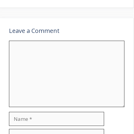
Leave a Comment
Comment
Name
Email