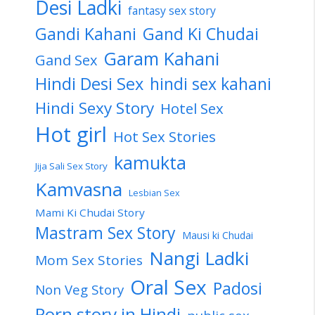
Desi Ladki
fantasy sex story
Gandi Kahani
Gand Ki Chudai
Garam Kahani
Gand Sex
Hindi Desi Sex
hindi sex kahani
Hindi Sexy Story
Hotel Sex
Hot girl
Hot Sex Stories
kamukta
Jija Sali Sex Story
Kamvasna
Lesbian Sex
Mami Ki Chudai Story
Mastram Sex Story
Mausi ki Chudai
Nangi Ladki
Mom Sex Stories
Oral Sex
Padosi
Non Veg Story
Porn story in Hindi